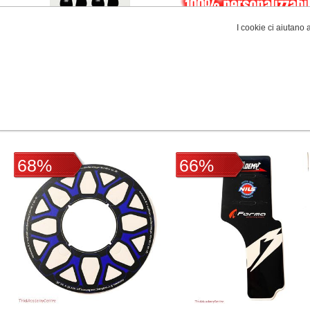
I cookie ci aiutano a
Calzino Tac personalizzabile
Maglia trial 100%
personalizzabile
€18,00 IVA
€45,00 IVA
€22,00 IVA inclusa
€50,00 IVA inclusa
inclusa
inclusa
68%
66%