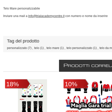
Telo Mare personalizzabile
Inviare una mail a
Info@trialacademycentre.it
con numero e nome da inserire
Tag del prodotto
personalizzato
(7)
,
telo
(1)
,
telo mare
(1)
,
telo personalizzato
(1)
,
telo da 
P
RODOTTI CORREL
18%
10%