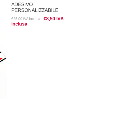
ADESIVO
PERSONALIZZABILE
CASSA FILTRO LATERALE
€8,50 IVA
€25,00 IVA inclusa
beta evo
inclusa