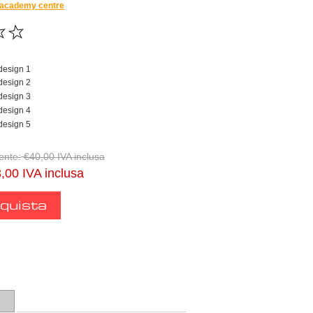
l academy centre
design 1
design 2
design 3
design 4
design 5
ente:
€40,00 IVA inclusa
,00 IVA inclusa