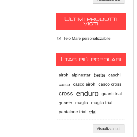
U
LTIMI PRODOTTI
VISTI
Telo Mare personalizzabile
I
TAG PIÙ POPOLARI
beta
airoh
alpinestar
caschi
casco
casco airoh
casco cross
enduro
cross
guanti trial
guanto
maglia
maglia trial
pantalone trial
trial
Visualizza tutti