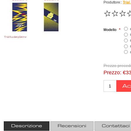
Produttore::
Tria
Modello
*
Prezzo preced
Prezzo:
€33
Descrizione
Recensioni
Contattaci