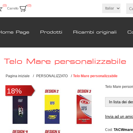
(0)
(0)
Carrello
Home Page
Prodotti
Ricambi originali
Co
Telo Mare personalizzabile
Pagina iniziale
/
PERSONALIZZATO
/
Telo Mare personalizzabile
Telo Mare person
18%
Cod:
TACWmare