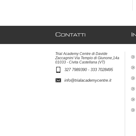
C
I
ONTATTI
Trial Academy Centre di Davide
Zaccagnini Via Tempio di Giunone,14a
01033 - Civita Castellana (VT)
327 7989390 - 333 7028495
info@trialacademycentre.it