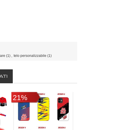
mare
(1)
,
telo personalizzabile
(1)
ATI
21%