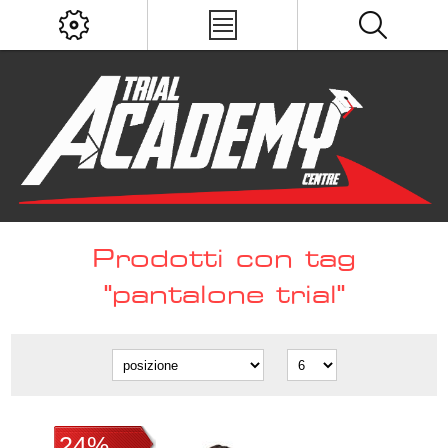
Prodotti con tag
"pantalone trial"
24%