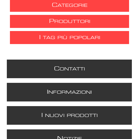
C
ATEGORIE
P
RODUTTORI
I
TAG PIÙ POPOLARI
C
ONTATTI
I
NFORMAZIONI
I
NUOVI PRODOTTI
N