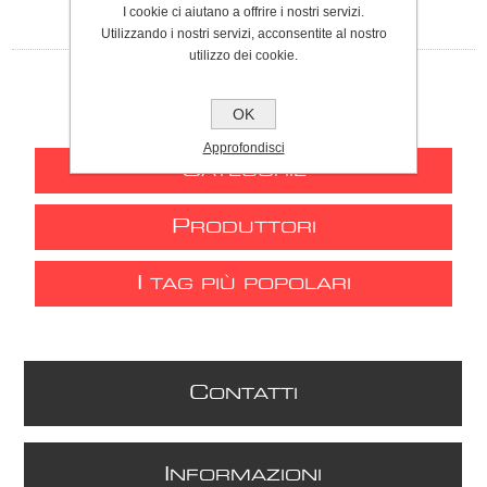
I cookie ci aiutano a offrire i nostri servizi.
Utilizzando i nostri servizi, acconsentite al nostro
utilizzo dei cookie.
OK
Approfondisci
C
ATEGORIE
P
RODUTTORI
I
TAG PIÙ POPOLARI
C
ONTATTI
I
NFORMAZIONI