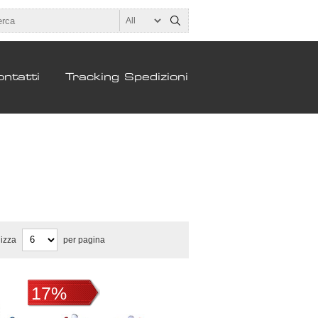
ntatti
Tracking Spedizioni
lizza
per pagina
17%