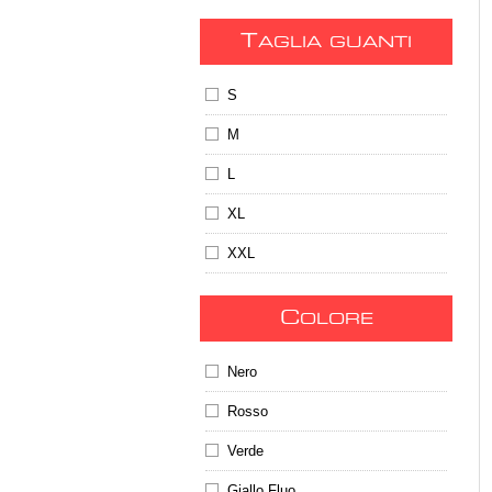
T
AGLIA GUANTI
S
M
L
XL
XXL
C
OLORE
Nero
Rosso
Verde
Giallo Fluo