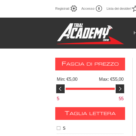
Registrati
Accesso
Lista dei desideri
F
ASCIA DI PREZZO
Min:
€5,00
Max:
€55,00
5
55
T
AGLIA LETTERA
S