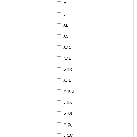
M
L
XL
XS
XXS
KXL
S kid
XXL
M Kid
L Kid
S (8)
M (9)
L (10)