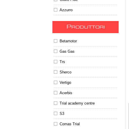
Azzurro
P
RODUTTORI
Betamotor
Gas Gas
Trs
Sherco
Vertigo
Acerbis
Trial academy centre
S3
Comas Trial