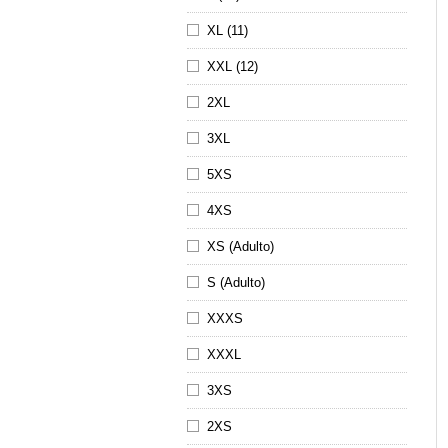
XL (11)
XXL (12)
2XL
3XL
5XS
4XS
XS (Adulto)
S (Adulto)
XXXS
XXXL
3XS
2XS