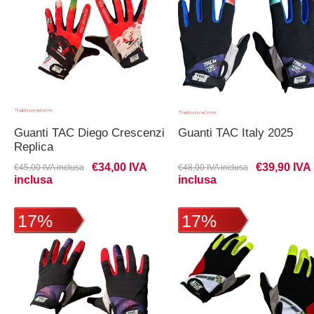
Guanti TAC Diego Crescenzi
Guanti TAC Italy 2025
Replica
€34,00 IVA
€39,90 IVA
€45,00 IVA inclusa
€48,00 IVA inclusa
inclusa
inclusa
17%
17%