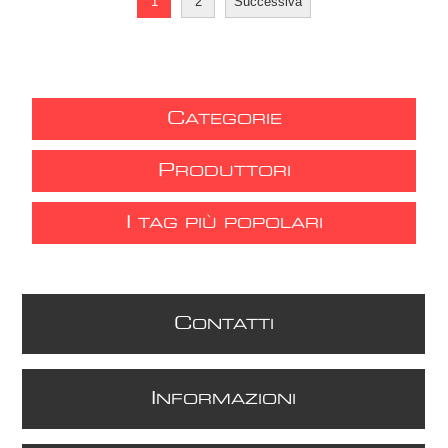
1
2
Successiva
C
ATEGORIE
P
RODUTTORI
I
TAG PIÙ POPOLARI
C
ONTATTI
I
NFORMAZIONI