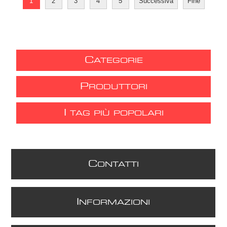
1
2
3
4
5
Successiva
Fine
C
ATEGORIE
P
RODUTTORI
I
TAG PIÙ POPOLARI
C
ONTATTI
I
NFORMAZIONI