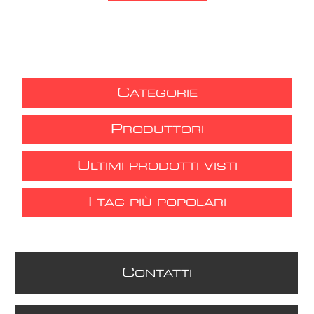
C
ATEGORIE
P
RODUTTORI
U
LTIMI PRODOTTI VISTI
I
TAG PIÙ POPOLARI
C
ONTATTI