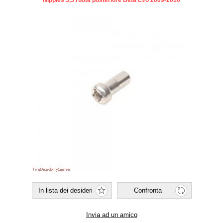
Nipples 3,5 ruota posteriore Beta Evo 2009-2010