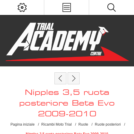
Nipples 3,5 ruota
posteriore Beta Evo
2009-2010
Pagina iniziale
/
Ricambi Moto Trial
/
Ruote
/
Ruote posteriori
/