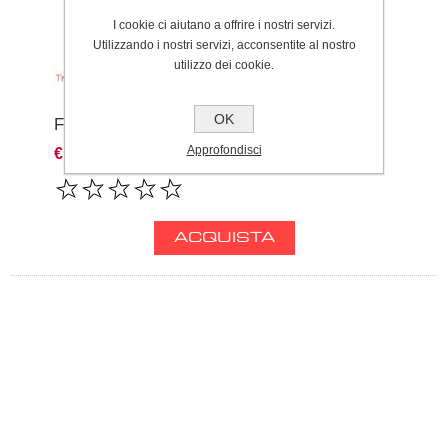
I cookie ci aiutano a offrire i nostri servizi.
Utilizzando i nostri servizi, acconsentite al nostro
utilizzo dei cookie.
OK
FERMO PIGNONE BETA REV-EVO
Approfondisci
€1,00 IVA inclusa