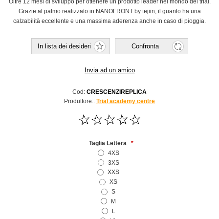
Oltre 12 mesi di sviluppo per ottenere un prodotto leader nel mondo del trial.
Grazie al palmo realizzato in NANOFRONT by tejiin, il guanto ha una
calzabilità eccellente e una massima aderenza anche in caso di pioggia.
Cod:
CRESCENZIREPLICA
Produttore::
Trial academy centre
Taglia Lettera
*
4XS
3XS
XXS
XS
S
M
L