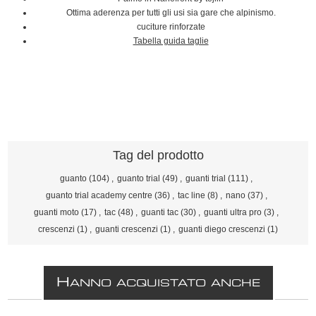
Ottima aderenza per tutti gli usi sia gare che alpinismo.
cuciture rinforzate
Tabella guida taglie
Tag del prodotto
guanto
(104)
,
guanto trial
(49)
,
guanti trial
(111)
,
guanto trial academy centre
(36)
,
tac line
(8)
,
nano
(37)
,
guanti moto
(17)
,
tac
(48)
,
guanti tac
(30)
,
guanti ultra pro
(3)
,
crescenzi
(1)
,
guanti crescenzi
(1)
,
guanti diego crescenzi
(1)
H
ANNO ACQUISTATO ANCHE