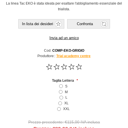
La linea Tac EKO è stata ideata per esaltare l'abbigliamento essenziale del
trialista.
Cod:
COMP-EKO-GRIGIO
Produttore::
Trial academy centre
Taglia Lettera
*
S
M
L
XL
XXL
Prezzo precedente:
€115,00 IVA inclusa