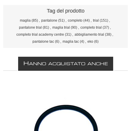
Tag del prodotto
maglia
(85)
,
pantalone
(51)
,
completo
(44)
,
trial
(151)
,
pantalone trial
(81)
,
maglia trial
(90)
,
completo trial
(37)
,
completo trial academy centre
(31)
,
abbigliamento trial
(38)
,
pantalone tac
(6)
,
maglia tac
(4)
,
eko
(6)
H
ANNO ACQUISTATO ANCHE