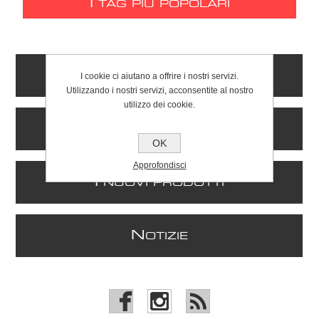
I
TAG PIÙ POPOLARI
C
I cookie ci aiutano a offrire i nostri servizi.
ONTATTI
Utilizzando i nostri servizi, acconsentite al nostro
utilizzo dei cookie.
I
NFORMAZIONI
OK
Approfondisci
I
NUOVI PRODOTTI
N
OTIZIE