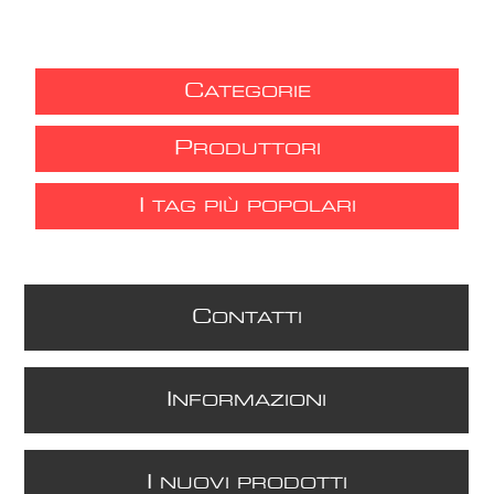
C
ATEGORIE
P
RODUTTORI
I
TAG PIÙ POPOLARI
C
ONTATTI
I
NFORMAZIONI
I
NUOVI PRODOTTI