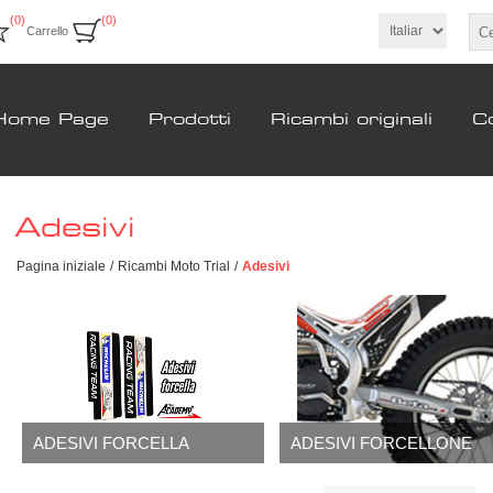
(0)
(0)
Carrello
Home Page
Prodotti
Ricambi originali
Co
Adesivi
Pagina iniziale
/
Ricambi Moto Trial
/
Adesivi
ADESIVI FORCELLA
ADESIVI FORCELLONE