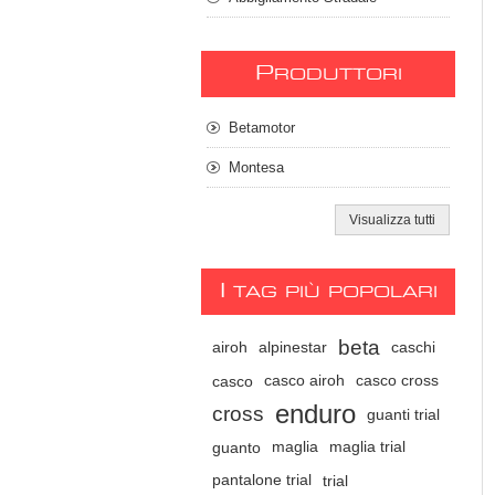
P
RODUTTORI
Betamotor
Montesa
Visualizza tutti
I
TAG PIÙ POPOLARI
beta
airoh
alpinestar
caschi
casco
casco airoh
casco cross
enduro
cross
guanti trial
guanto
maglia
maglia trial
pantalone trial
trial