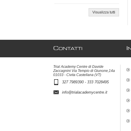
Visualizza tutti
C
I
ONTATTI
Trial Academy Centre di Davide
Zaccagnini Via Tempio di Giunone,14a
01033 - Civita Castellana (VT)
327 7989390 - 333 7028495
info@trialacademycentre.it